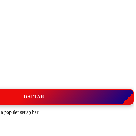
DAFTAR
n populer setiap hari