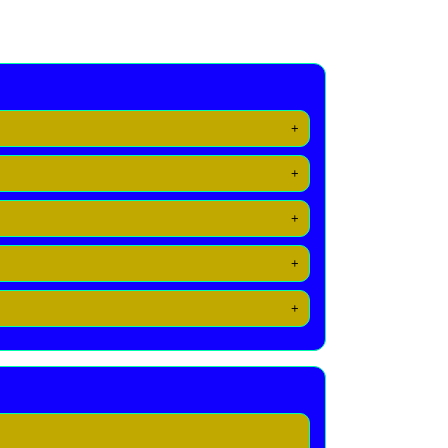
+
+
+
+
+