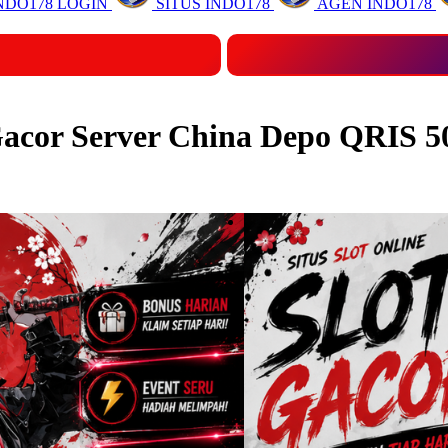
NDO178 LOGIN
SITUS INDO178
AGEN INDO178
acor Server China Depo QRIS 5