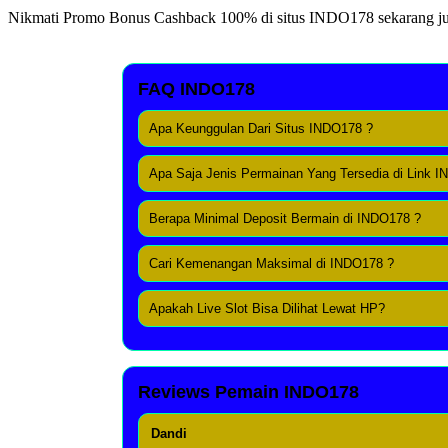
Nikmati Promo Bonus Cashback 100% di situs
INDO178
sekarang j
FAQ INDO178
Apa Keunggulan Dari Situs INDO178 ?
Apa Saja Jenis Permainan Yang Tersedia di Link 
Berapa Minimal Deposit Bermain di INDO178 ?
Cari Kemenangan Maksimal di INDO178 ?
Apakah Live Slot Bisa Dilihat Lewat HP?
Reviews Pemain INDO178
Dandi