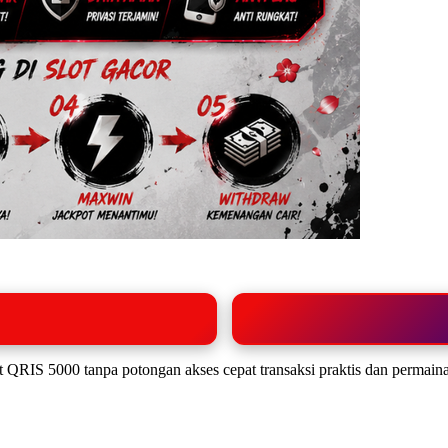
t QRIS 5000 tanpa potongan akses cepat transaksi praktis dan permaina