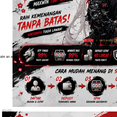
ate an account to favorite this design!