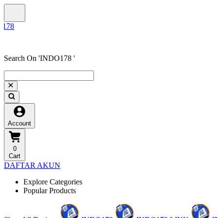
Search On 'INDO178 '
Account
0
Cart
DAFTAR AKUN
Explore Categories
Popular Products