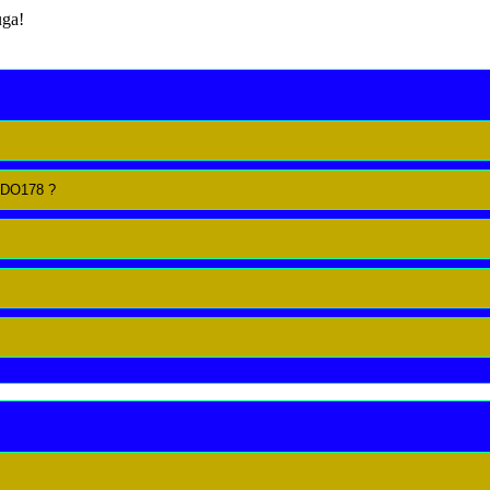
uga!
INDO178 ?