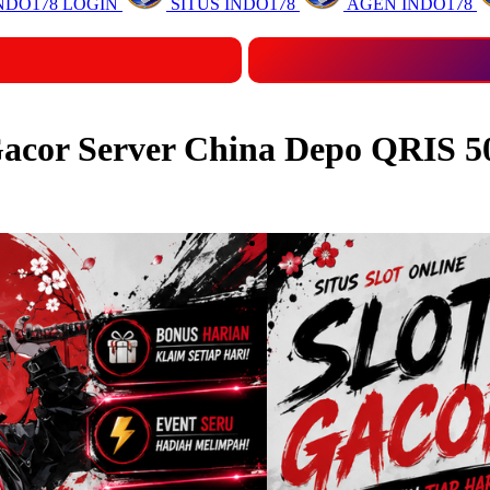
NDO178 LOGIN
SITUS INDO178
AGEN INDO178
acor Server China Depo QRIS 5