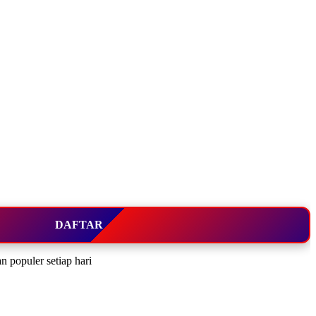
DAFTAR
n populer setiap hari