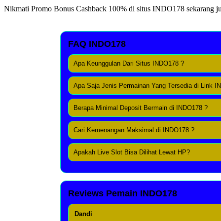
Nikmati Promo Bonus Cashback 100% di situs
INDO178
sekarang j
FAQ INDO178
Apa Keunggulan Dari Situs INDO178 ?
Apa Saja Jenis Permainan Yang Tersedia di Link 
Berapa Minimal Deposit Bermain di INDO178 ?
Cari Kemenangan Maksimal di INDO178 ?
Apakah Live Slot Bisa Dilihat Lewat HP?
Reviews Pemain INDO178
Dandi