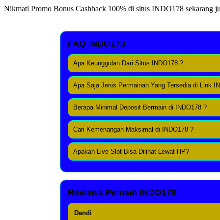
Nikmati Promo Bonus Cashback 100% di situs
INDO178
sekarang j
FAQ INDO178
Apa Keunggulan Dari Situs INDO178 ?
Apa Saja Jenis Permainan Yang Tersedia di Link 
Berapa Minimal Deposit Bermain di INDO178 ?
Cari Kemenangan Maksimal di INDO178 ?
Apakah Live Slot Bisa Dilihat Lewat HP?
Reviews Pemain INDO178
Dandi