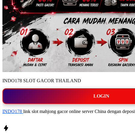
INDO178 SLOT GACOR THAILAND
LOGIN
INDO178
link slot mahjong gacor online server China dengan deposi