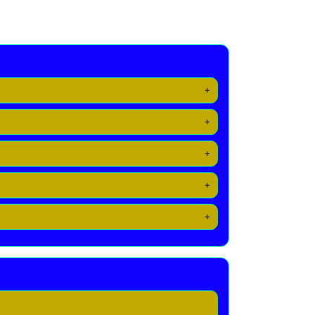
+
+
+
+
+