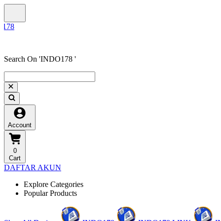
Search On 'INDO178 '
Account
0
Cart
DAFTAR AKUN
Explore Categories
Popular Products