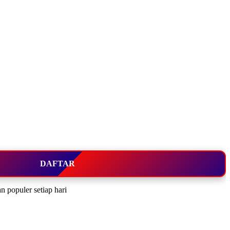
DAFTAR
n populer setiap hari