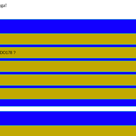
uga!
INDO178 ?