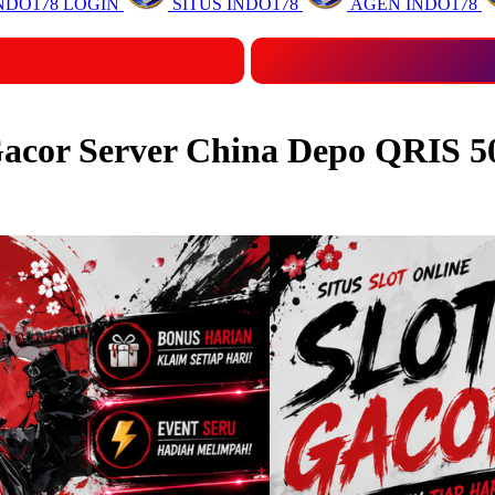
NDO178 LOGIN
SITUS INDO178
AGEN INDO178
acor Server China Depo QRIS 5