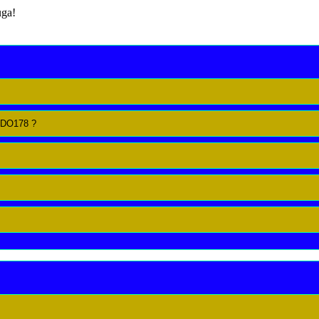
uga!
INDO178 ?