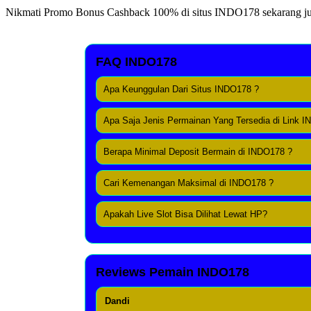
Nikmati Promo Bonus Cashback 100% di situs
INDO178
sekarang j
FAQ INDO178
Apa Keunggulan Dari Situs INDO178 ?
Apa Saja Jenis Permainan Yang Tersedia di Link 
Berapa Minimal Deposit Bermain di INDO178 ?
Cari Kemenangan Maksimal di INDO178 ?
Apakah Live Slot Bisa Dilihat Lewat HP?
Reviews Pemain INDO178
Dandi