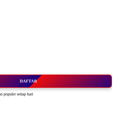
DAFTAR
n populer setiap hari