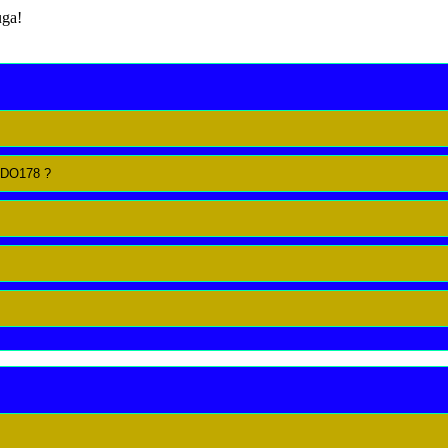
uga!
INDO178 ?