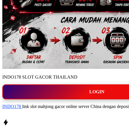
INDO178 SLOT GACOR THAILAND
LOGIN
INDO178
link slot mahjong gacor online server China dengan deposi