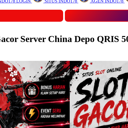
NDO178 LOGIN
SITUS INDO178
AGEN INDO178
acor Server China Depo QRIS 5