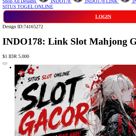
Shop All Designs
INDO178
INDO178 LINK
I
SITUS TOGEL ONLINE
LOGIN
Design ID:74165272
INDO178: Link Slot Mahjong G
$1
IDR 5.000