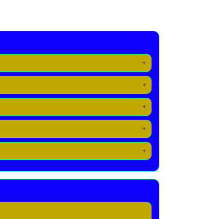
+
+
+
+
+