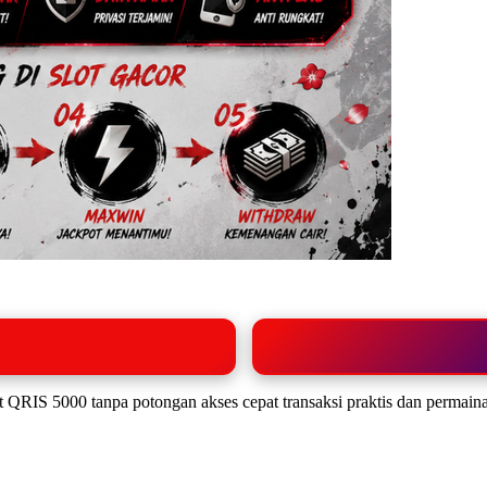
t QRIS 5000 tanpa potongan akses cepat transaksi praktis dan permaina