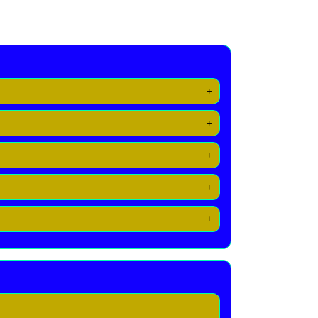
+
+
+
+
+