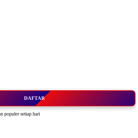
DAFTAR
n populer setiap hari