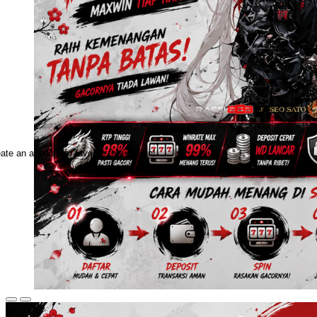
ate an account to favorite this design!