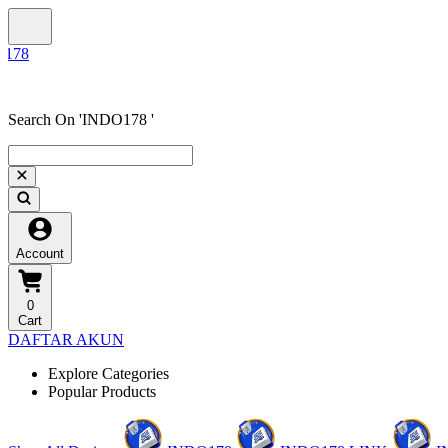
Search On 'INDO178 '
Account
0
Cart
DAFTAR AKUN
Explore Categories
Popular Products