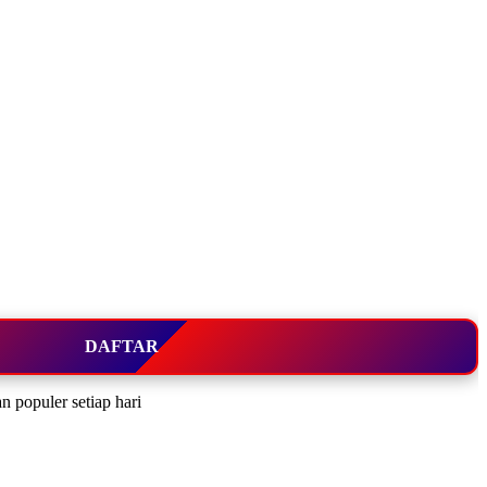
DAFTAR
n populer setiap hari