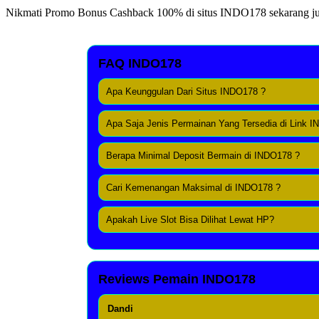
Nikmati Promo Bonus Cashback 100% di situs
INDO178
sekarang j
FAQ INDO178
Apa Keunggulan Dari Situs INDO178 ?
Apa Saja Jenis Permainan Yang Tersedia di Link 
Berapa Minimal Deposit Bermain di INDO178 ?
Cari Kemenangan Maksimal di INDO178 ?
Apakah Live Slot Bisa Dilihat Lewat HP?
Reviews Pemain INDO178
Dandi