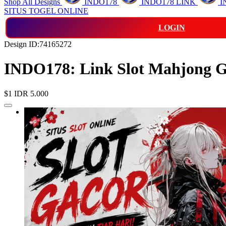
Shop All Designs
INDO178
INDO178 LINK
I
SITUS TOGEL ONLINE
LOGIN
Design ID:74165272
INDO178: Link Slot Mahjong G
$1
IDR 5.000