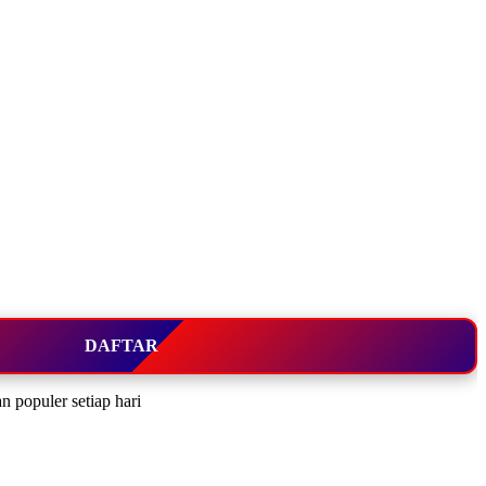
DAFTAR
n populer setiap hari