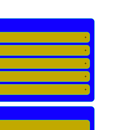
+
+
+
+
+