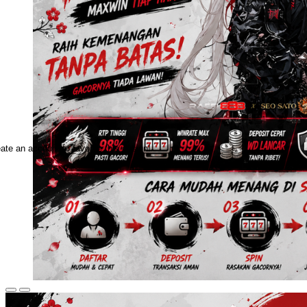
ate an account to favorite this design!