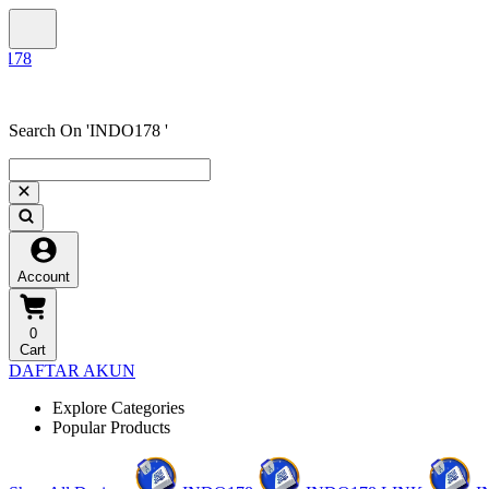
Search On 'INDO178 '
Account
0
Cart
DAFTAR AKUN
Explore Categories
Popular Products