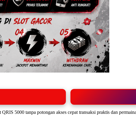
t QRIS 5000 tanpa potongan akses cepat transaksi praktis dan permaina