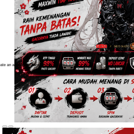
ate an account to favorite this design!