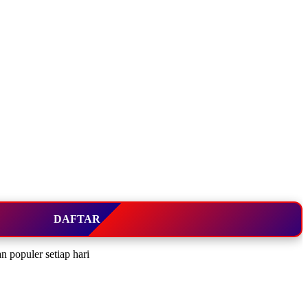
DAFTAR
n populer setiap hari