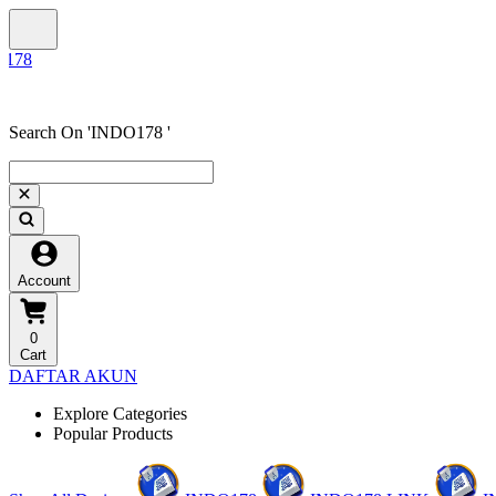
Search On 'INDO178 '
Account
0
Cart
DAFTAR AKUN
Explore Categories
Popular Products