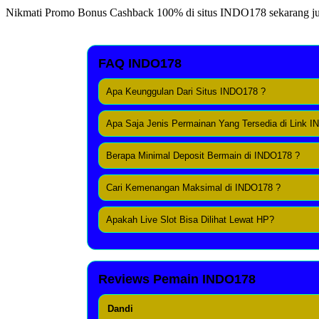
Nikmati Promo Bonus Cashback 100% di situs
INDO178
sekarang j
FAQ INDO178
Apa Keunggulan Dari Situs INDO178 ?
Apa Saja Jenis Permainan Yang Tersedia di Link 
Berapa Minimal Deposit Bermain di INDO178 ?
Cari Kemenangan Maksimal di INDO178 ?
Apakah Live Slot Bisa Dilihat Lewat HP?
Reviews Pemain INDO178
Dandi