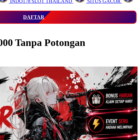
INDO178 SLOT THAILAND
SITUS GACOR
DAFTAR
000 Tanpa Potongan