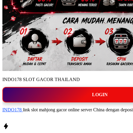
INDO178 SLOT GACOR THAILAND
LOGIN
INDO178
link slot mahjong gacor online server China dengan deposi