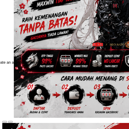
ate an account to favorite this design!