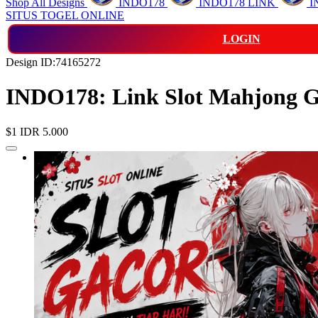
Shop All Designs
INDO178
INDO178 LINK
I
SITUS TOGEL ONLINE
LOGIN
Design ID:74165272
INDO178: Link Slot Mahjong G
$1
IDR 5.000